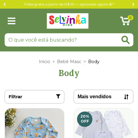
Frete grátis a partir de R$ 95 — aproveite agora 🚨*
0
Início
>
Bebê Masc
>
Body
Body
Filtrar
20
%
OFF