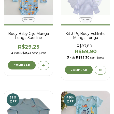
5 cores
2 cores
Body Baby Gijo Manga
Kit 3 Pç Body Estilinho
Longa Suedine
Manga Longa
R$29,25
R$87,80
R$69,90
3
x de
R$9,75
sem juros
3
x de
R$23,30
sem juros
COMPRAR
COMPRAR
32
%
49
%
OFF
OFF