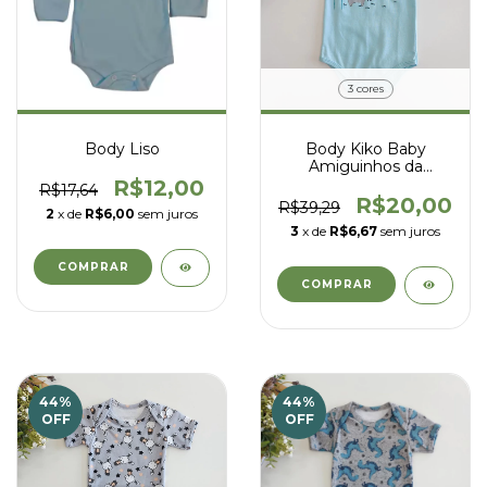
3 cores
Body Liso
Body Kiko Baby
Amiguinhos da
Floresta
R$12,00
R$17,64
R$20,00
R$39,29
2
x de
R$6,00
sem juros
3
x de
R$6,67
sem juros
COMPRAR
COMPRAR
44
%
44
%
OFF
OFF