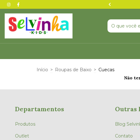
nta agora — pode acabar ⏰
Início
>
Roupas de Baixo
>
Cuecas
Não tem
Departamentos
Outras 
Produtos
Blog Selvin
Outlet
Contato