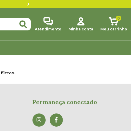
Até 3x sem juros pra co
0
Atendimento
Minha conta
Meu carrinho
filtros.
Permaneça conectado