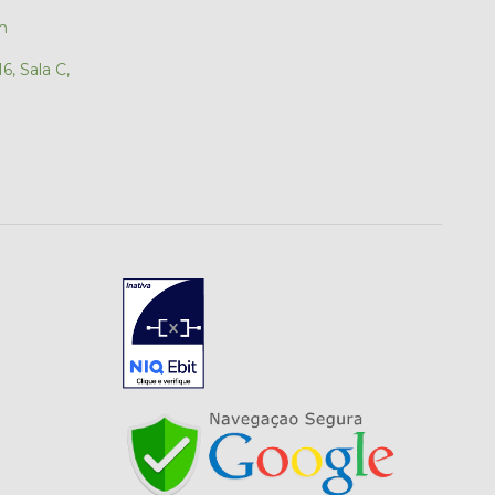
m
6, Sala C,