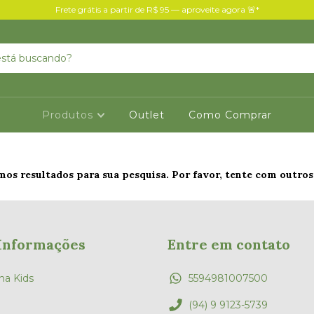
Frete grátis a partir de R$ 95 — aproveite agora 🚨*
Produtos
Outlet
Como Comprar
os resultados para sua pesquisa. Por favor, tente com outros 
Informações
Entre em contato
ha Kids
5594981007500
(94) 9 9123-5739