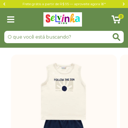
Frete grátis a partir de R$ 95 — aproveite agora 🚨*
0