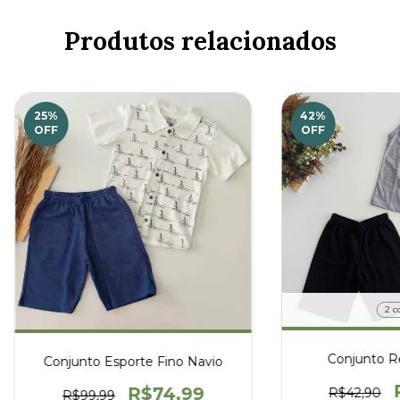
Produtos relacionados
25
%
42
%
OFF
OFF
2 c
Conjunto R
Conjunto Esporte Fino Navio
R$74,99
R$42,90
R$99,99