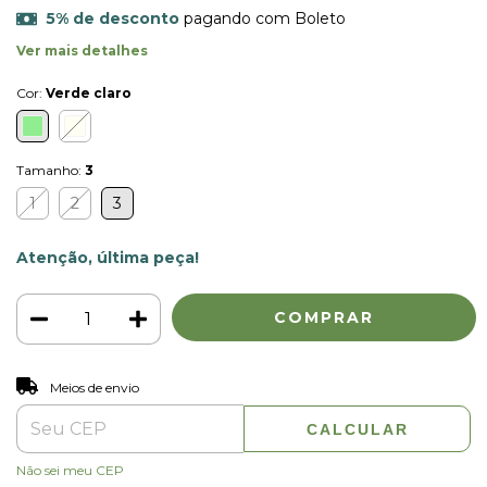
5% de desconto
pagando com Boleto
Ver mais detalhes
Cor:
Verde claro
Tamanho:
3
1
2
3
Atenção, última peça!
ALTERAR CEP
Entregas para o CEP:
Meios de envio
CALCULAR
Não sei meu CEP